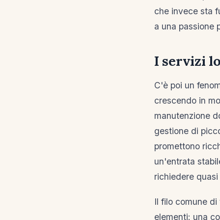
che invece sta fu
a una passione p
I servizi l
C'è poi un feno
crescendo in modo
manutenzione do
gestione di picco
promettono ricc
un'entrata stabi
richiedere quasi 
Il filo comune d
elementi: una co