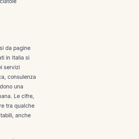
ciatoie
si da pagine
 in Italia si
i servizi
ica, consulenza
iedono una
ana. Le cifre,
are tra qualche
stabili, anche