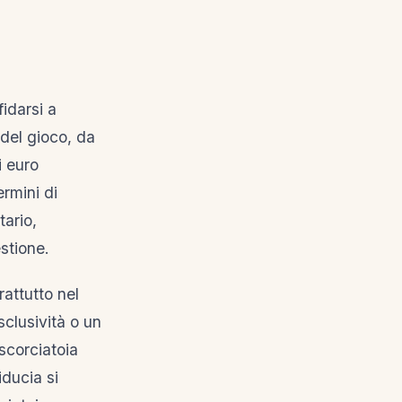
idarsi a
del gioco, da
i euro
ermini di
tario,
stione.
rattutto nel
sclusività o un
scorciatoia
iducia si