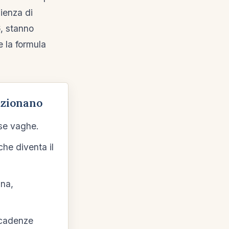
zienza di
6, stanno
e la formula
nzionano
se vaghe.
che diventa il
ana,
scadenze