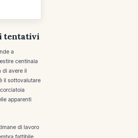
i tentativi
ende a
vestire centinaia
 di avere il
è il sottovalutare
scorciatoia
lle apparenti
ttimane di lavoro
mbra fattibile