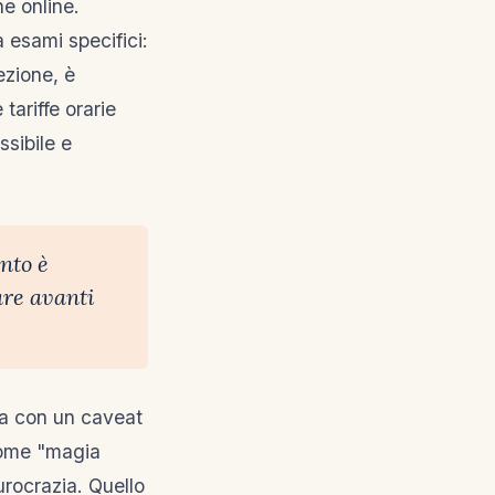
he online.
a esami specifici:
ezione, è
tariffe orarie
ssibile e
unto è
are avanti
 ma con un caveat
 come "magia
urocrazia. Quello