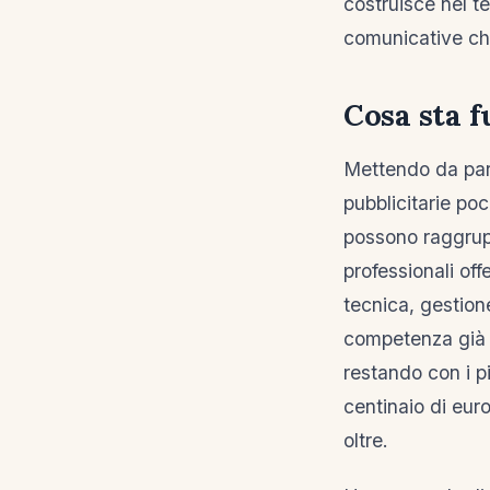
costruisce nel t
comunicative ch
Cosa sta 
Mettendo da par
pubblicitarie poco
possono raggrupp
professionali off
tecnica, gestion
competenza già po
restando con i pi
centinaio di euro
oltre.