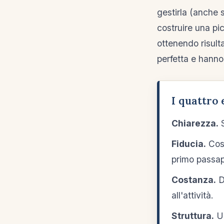
gestirla (anche 
costruire una pic
ottenendo risult
perfetta e hanno
I quattro
Chiarezza.
S
Fiducia.
Cost
primo passap
Costanza.
D
all'attività.
Struttura.
Un