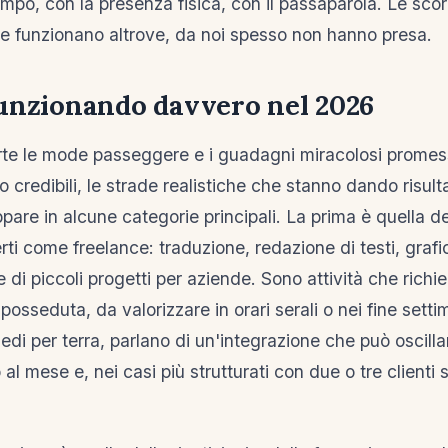
empo, con la presenza fisica, con il passaparola. Le scor
e funzionano altrove, da noi spesso non hanno presa.
funzionando davvero nel 2026
te le mode passeggere e i guadagni miracolosi promes
 credibili, le strade realistiche che stanno dando risultati
are in alcune categorie principali. La prima è quella de
erti come freelance: traduzione, redazione di testi, graf
e di piccoli progetti per aziende. Sono attività che rich
sseduta, da valorizzare in orari serali o nei fine settim
edi per terra, parlano di un'integrazione che può oscill
 al mese e, nei casi più strutturati con due o tre clienti 