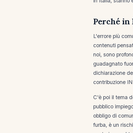
in Italia, stann
Perché in 
L'errore più com
contenuti pensat
noi, sono profon
guadagnato fuori 
dichiarazione dei
contribuzione IN
C'è poi il tema d
pubblico impiego 
obbligo di comun
furba, è un rischi