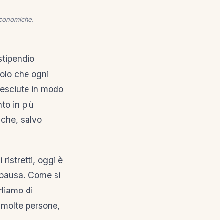
 economiche.
 stipendio
olo che ogni
cresciute in modo
to in più
i che, salvo
ristretti, oggi è
 pausa. Come si
rliamo di
 molte persone,