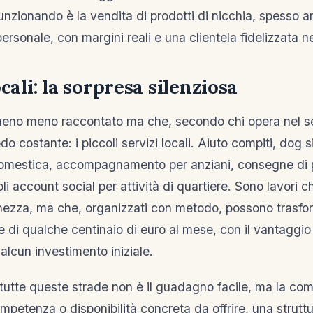
nzionando è la vendita di prodotti di nicchia, spesso art
ersonale, con margini reali e una clientela fidelizzata n
ocali: la sorpresa silenziosa
meno meno raccontato ma che, secondo chi opera nel se
 costante: i piccoli servizi locali. Aiuto compiti, dog si
mestica, accompagnamento per anziani, consegne di p
li account social per attività di quartiere. Sono lavori 
hezza, ma che, organizzati con metodo, possono trasfor
le di qualche centinaio di euro al mese, con il vantaggi
alcun investimento iniziale.
i tutte queste strade non è il guadagno facile, ma la com
mpetenza o disponibilità concreta da offrire, una strutt