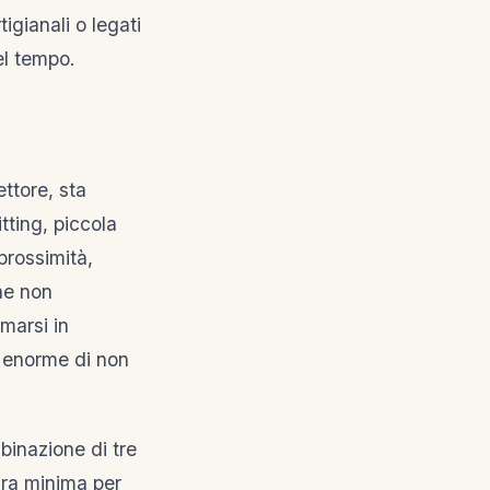
igianali o legati
el tempo.
ttore, sta
tting, piccola
rossimità,
che non
marsi in
o enorme di non
binazione di tre
ura minima per