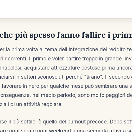
 che più spesso fanno fallire i prim
er la prima volta al tema dell'integrazione del reddito t
 ricorrenti. Il primo è voler partire troppo in grande: in
miracolosi, acquistare attrezzature costose prima ancora
nciarsi in settori sconosciuti perché "tirano". Il secondo 
ali: lavorare in nero per qualche mese può sembrare una 
onseguenze, nel medio periodo, sono molto peggiori de
iali di un'attività regolare.
forse il più sottile, è quello del burnout precoce. Dopo se
care ogni sera e ogni weekend a una seconda attività se